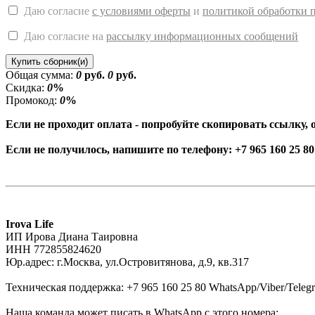
Даю согласие
с условиями оферты
и
политикой обработки 
Даю согласие на
рассылку информационных сообщений
Купить сборник(и)
Общая сумма:
0
руб.
0
руб.
Скидка
:
0
%
Промокод
:
0
%
Если не проходит оплата - попробуйте скопировать ссылку,
Если не получилось, напишите по телефону: +7 965 160 25 80
Irova Life
ИП Ирова Диана Таировна
ИНН 772855824620
Юр.адрес: г.Москва, ул.Островитянова, д.9, кв.317
Техническая поддержка: +7 965 160 25 80 WhatsApp/Viber/Teleg
Наша команда может писать в WhatsApp с этого номера: